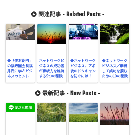
Related Posts
関連記事 -
-
◆「伊右衛門」
ネットワークビ
◆ネットワーク
◆ネットワーク
の福寿園会長福
ジネスの成功者
ビジネス、アポ
ビジネス／継続
井氏に学ぶビジ
が継続力を維持
後のドタキャン
して成功を掴む
ネスのヒント
する5つの秘訣
を防ぐには？
ための10の秘訣
New Posts
最新記事 -
-