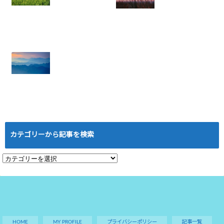
ハウ
2025.08.05
年収に天井あり？
ネットワークビジ
労働収入のリスク
ネス：結果を出せ
と権利収入の可能
ない人にありがち
性
な5つの特徴と悪
2025.07.21
習慣
2025.07.18
ローマは一日にし
て成らず──ネッ
トワークビジネス
カテゴリーから記事を検索
成功の本当の道の
り
2025.07.16
カ
テ
ゴ
リ
ー
か
HOME
MY PROFILE
プライバシーポリシー
記事一覧