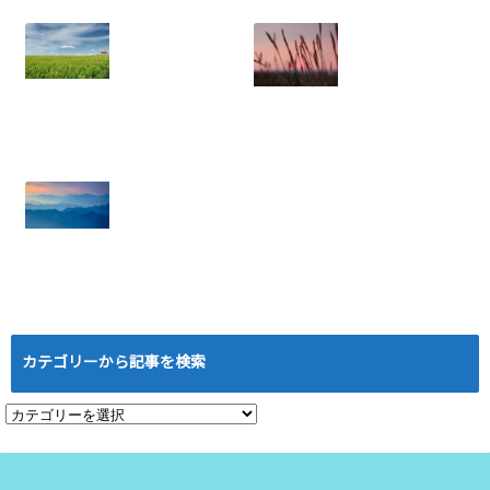
2026.07.06
ネスで離脱を防
ぐ！メンバー定着
のための実践ノウ
ハウ
2025.08.05
年収に天井あり？
ネットワークビジ
労働収入のリスク
ネス：結果を出せ
と権利収入の可能
ない人にありがち
性
な5つの特徴と悪
2025.07.21
習慣
2025.07.18
ローマは一日にし
て成らず──ネッ
トワークビジネス
カテゴリーから記事を検索
成功の本当の道の
り
2025.07.16
カ
テ
ゴ