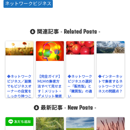
ネットワークビジネス
Related Posts
関連記事 -
-
◆ネットワーク
【完全ガイド】
◆ネットワーク
◆インターネッ
ビジネス／副業
MLMの集客方
ビジネスの選択
トで集客するネ
でもビジネスオ
法すべて見せま
―「販売型」と
ットワークビジ
ーナーの自覚を
す｜メリット・
「購買型」の違
ネスの問題点？
しっかり持つこ
デメリット徹底
い
と
解説
New Posts
最新記事 -
-