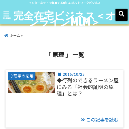
インターネットで集客する新しいネットワークビジネス
完全在宅ビジネス＜オ
ンラインMLM＞
menu
ホーム
「 原理 」 一覧
2015/10/25
心理学の応用
◆行列のできるラーメン屋
にみる「社会的証明の原
理」とは？
この記事を読む