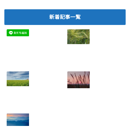
新着記事一覧
ネットワークビジ
2026.07.06
ネスで離脱を防
ぐ！メンバー定着
のための実践ノウ
ハウ
2025.08.05
年収に天井あり？
ネットワークビジ
労働収入のリスク
ネス：結果を出せ
と権利収入の可能
ない人にありがち
性
な5つの特徴と悪
2025.07.21
習慣