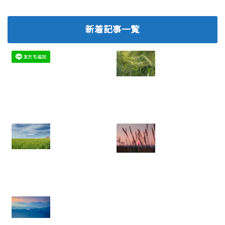
新着記事一覧
ネットワークビジ
2026.07.06
ネスで離脱を防
ぐ！メンバー定着
のための実践ノウ
ハウ
2025.08.05
年収に天井あり？
ネットワークビジ
労働収入のリスク
ネス：結果を出せ
と権利収入の可能
ない人にありがち
性
な5つの特徴と悪
2025.07.21
習慣