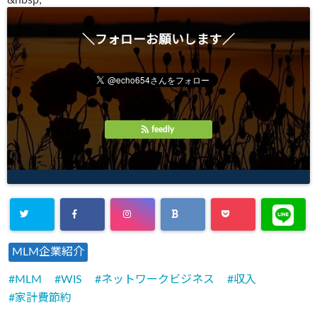
&
nbsp;
＼フォローお願いします／
feedly
MLM企業紹介
MLM
WIS
ネットワークビジネス
収入
家計費節約