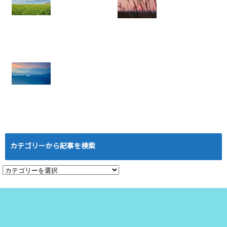
のための実践ノウ
ハウ
2025.08.05
年収に天井あり？
ネットワークビジ
労働収入のリスク
ネス：結果を出せ
と権利収入の可能
ない人にありがち
性
な5つの特徴と悪
2025.07.21
習慣
2025.07.18
ローマは一日にし
て成らず──ネッ
トワークビジネス
カテゴリーから記事を検索
成功の本当の道の
り
2025.07.16
カ
テ
ゴ
リ
ー