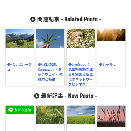
Related Posts
関連記事 -
-
◆ベルセレージ
◆CBDの雄、
◆LiveGood：
◆シャルレ
ュ
Kannaway（キ
低価格戦略で注
ャナウェイ）の
目を集める新世
魅力と特徴
代のネットワー
クビジネス
（MLM）
New Posts
最新記事 -
-