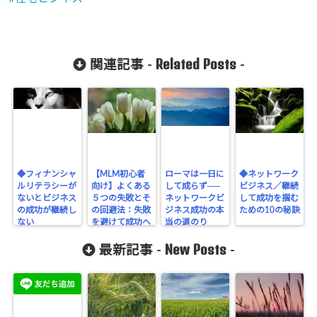
Related Posts
関連記事 -
-
◆フィナンシャ
【MLM初心者
ローマは一日に
◆ネットワーク
ルリテラシーが
向け】よくある
して成らず──
ビジネス／継続
ないとビジネス
５つの失敗とそ
ネットワークビ
して成功を掴む
の成功が継続し
の回避法：失敗
ジネス成功の本
ための10の秘訣
ない
を避けて成功へ
当の道のり
の第一歩を！
New Posts
最新記事 -
-