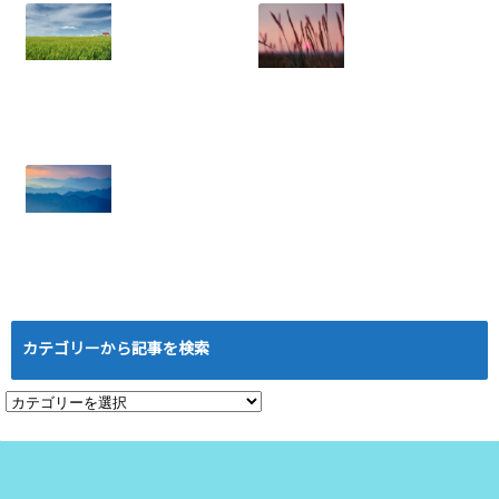
ぐ！メンバー定着
のための実践ノウ
ハウ
2025.08.05
年収に天井あり？
ネットワークビジ
労働収入のリスク
ネス：結果を出せ
と権利収入の可能
ない人にありがち
性
な5つの特徴と悪
2025.07.21
習慣
2025.07.18
ローマは一日にし
て成らず──ネッ
トワークビジネス
カテゴリーから記事を検索
成功の本当の道の
り
2025.07.16
カ
テ
ゴ
リ