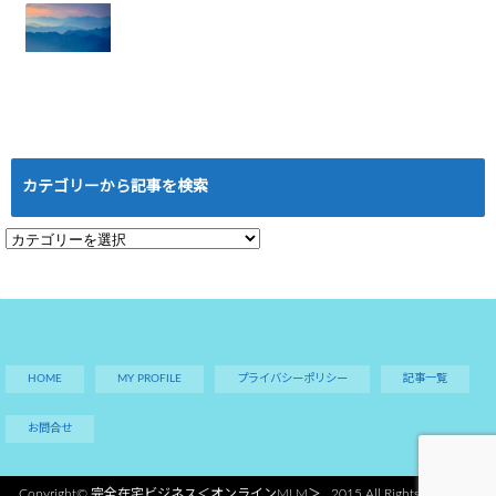
と権利収入の可能
ない人にありがち
性
な5つの特徴と悪
2025.07.21
習慣
2025.07.18
ローマは一日にし
て成らず──ネッ
トワークビジネス
カテゴリーから記事を検索
成功の本当の道の
り
2025.07.16
カ
テ
ゴ
リ
ー
か
HOME
MY PROFILE
プライバシーポリシー
記事一覧
ら
記
お問合せ
事
を
Copyright©
完全在宅ビジネス＜オンラインMLM＞
, 2015 All Rights Reserved.