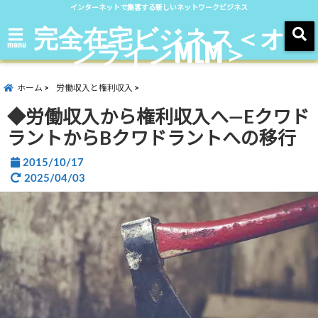
インターネットで集客する新しいネットワークビジネス
完全在宅ビジネス＜オ
ンラインMLM＞
menu
ホーム
労働収入と権利収入
◆労働収入から権利収入へ―Eクワド
ラントからBクワドラントへの移行
2015/10/17
2025/04/03