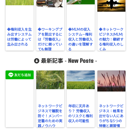
◆権利収入を生
◆ワーキングプ
◆MLMの収入
◆ネットワーク
み出すシステム
アを脱出するに
システム―権利
ビジネス(MLM)
は労働によって
は「労働収入」
収入と労働収入
の魅力：継続す
生み出される
だけに頼ってい
の違いを理解す
る権利収入のし
ても無理
る
くみ
New Posts
最新記事 -
-
ネットワークビ
年収に天井あ
ネットワークビ
ジネスで離脱を
り？ 労働収入
ジネス：結果を
防ぐ！メンバー
のリスクと権利
出せない人にあ
定着のための実
収入の可能性
りがちな5つの
践ノウハウ
特徴と悪習慣