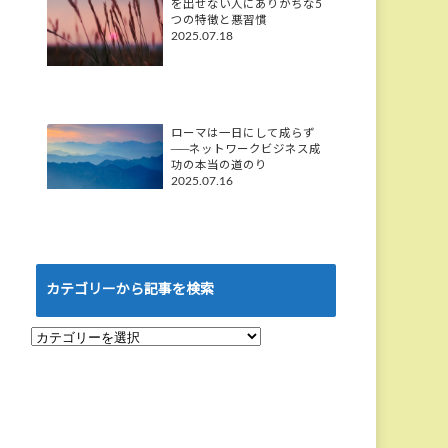
を出せない人にありがちな5
つの特徴と悪習慣
2025.07.18
ローマは一日にして成らず
──ネットワークビジネス成
功の本当の道のり
2025.07.16
カテゴリーから記事を検索
カ
テ
ゴ
リ
ー