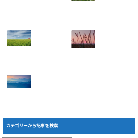
ネットワークビジ
2026.07.06
ネスで離脱を防
ぐ！メンバー定着
のための実践ノウ
ハウ
2025.08.05
年収に天井あり？
ネットワークビジ
労働収入のリスク
ネス：結果を出せ
と権利収入の可能
ない人にありがち
性
な5つの特徴と悪
2025.07.21
習慣
2025.07.18
ローマは一日にし
て成らず──ネッ
トワークビジネス
カテゴリーから記事を検索
成功の本当の道の
り