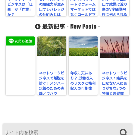
ビジネスは「仕
の組織力が生み
ートはウォーム
出す成果は渡り
事」か「作業」
出すレバレッジ
マーケットでは
鳥のV字編隊飛
か？
の仕組みとは
なくコールドマ
行に例えられる
ーケット
New Posts
最新記事 -
-
ネットワークビ
年収に天井あ
ネットワークビ
ジネスで離脱を
り？ 労働収入
ジネス：結果を
防ぐ！メンバー
のリスクと権利
出せない人にあ
定着のための実
収入の可能性
りがちな5つの
践ノウハウ
特徴と悪習慣