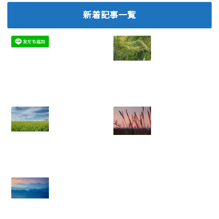
新着記事一覧
ネットワークビジ
2026.07.06
ネスで離脱を防
ぐ！メンバー定着
のための実践ノウ
ハウ
2025.08.05
年収に天井あり？
ネットワークビジ
労働収入のリスク
ネス：結果を出せ
と権利収入の可能
ない人にありがち
性
な5つの特徴と悪
2025.07.21
習慣
2025.07.18