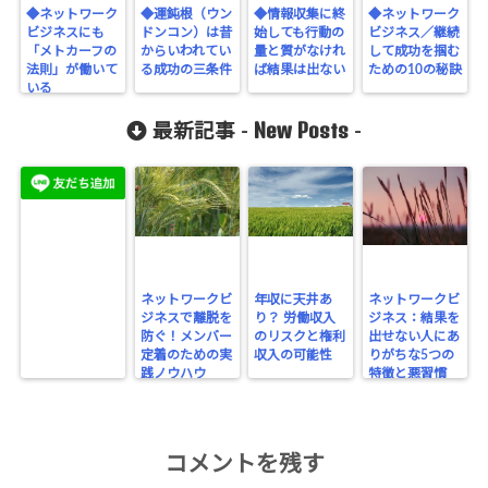
◆ネットワーク
◆運鈍根（ウン
◆情報収集に終
◆ネットワーク
ビジネスにも
ドンコン）は昔
始しても行動の
ビジネス／継続
「メトカーフの
からいわれてい
量と質がなけれ
して成功を掴む
法則」が働いて
る成功の三条件
ば結果は出ない
ための10の秘訣
いる
New Posts
最新記事 -
-
ネットワークビ
年収に天井あ
ネットワークビ
ジネスで離脱を
り？ 労働収入
ジネス：結果を
防ぐ！メンバー
のリスクと権利
出せない人にあ
定着のための実
収入の可能性
りがちな5つの
践ノウハウ
特徴と悪習慣
コメントを残す